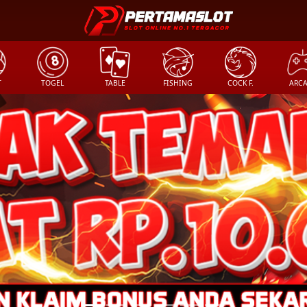
T
TOGEL
TABLE
FISHING
COCK F.
ARC