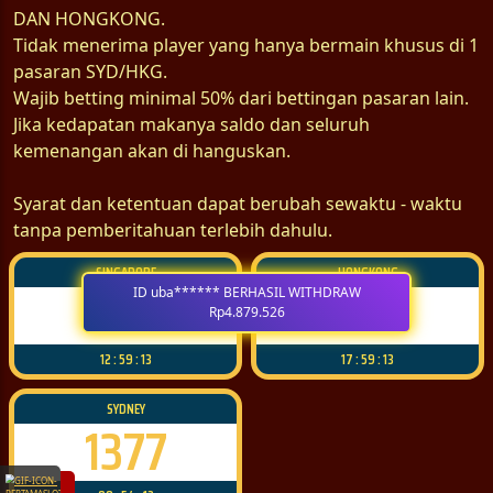
DAN HONGKONG.
Tidak menerima player yang hanya bermain khusus di 1
pasaran SYD/HKG.
Wajib betting minimal 50% dari bettingan pasaran lain.
Jika kedapatan makanya saldo dan seluruh
kemenangan akan di hanguskan.
Syarat dan ketentuan dapat berubah sewaktu - waktu
tanpa pemberitahuan terlebih dahulu.
SINGAPORE
HONGKONG
5102
5917
ID uba****** BERHASIL WITHDRAW
Rp4.879.526
12 : 59 : 13
17 : 59 : 13
SYDNEY
1377