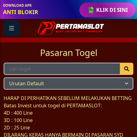
DOWNLOAD APK
KLIK DI SINI
ANTI BLOKIR
Pasaran Togel
HARAP DI PERHATIKAN SEBELUM MELAKUKAN BETTING
Batas Invest untuk togel di PERTAMASLOT:
4D : 400 Line
3D : 100 Line
2D : 25 Line
DILARANG KERAS HANYA BERMAIN DI PASARAN SYD