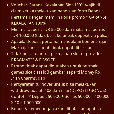
Voucher Garansi Kekalahan Slot 100% wajib di
claim ketika melakukan pengisian form Deposit
Pertama dengan memilih kode promo " GARANSI
KEKALAHAN 100% "
Minimal deposit IDR 50.000 dan maksimal bonus
IDR 100.000 (tidak berlaku untuk deposit via pulsa)
Apabila deposit pertama mengalami kemenangan,
Maka garansi sudah tidak dapat diberikan
Tidak berlaku untuk permainan slot di provider
PRAGMATIC & PGSOFT
Promo tidak dapat digunakan untuk bermain
games slot classic 3 gambar seperti Money Roll,
Irish Charms, dsb
Persyaratan turnover untuk bisa melakukan
withdraw adalah 10X dari nilai (DEPOSIT+BONUS)
Contoh : * Deposit 50.000 + Bonus 50.000 = 100.000
X 10 = 1.000.000
Bonus & kemenangan akan dibatalkan apabila