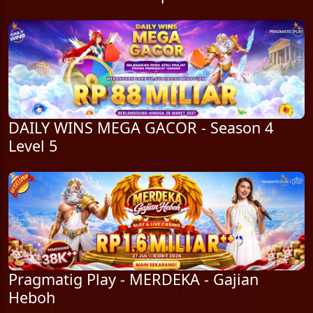
DAILY WINS MEGA GACOR - Season 4
Level 5
Pragmatig Play - MERDEKA - Gajian
Heboh