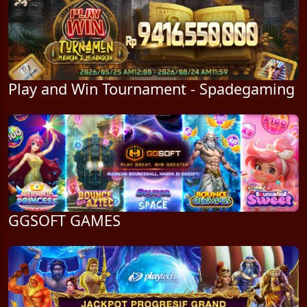
Play and Win Tournament - Spadegaming
GGSOFT GAMES