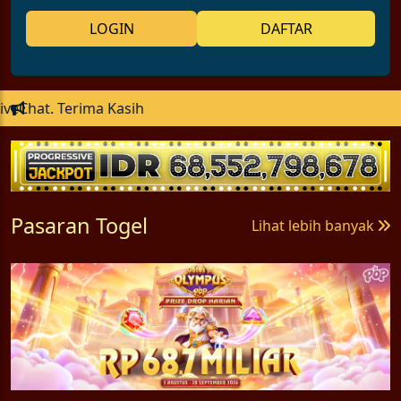
LOGIN
DAFTAR
erima Kasih
Pasaran Togel
Lihat lebih banyak