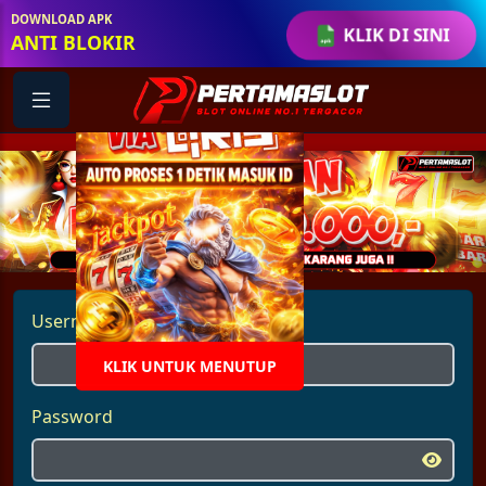
DOWNLOAD APK
KLIK DI SINI
ANTI BLOKIR
Username
KLIK UNTUK MENUTUP
Password