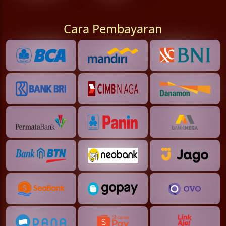
Cara Pembayaran