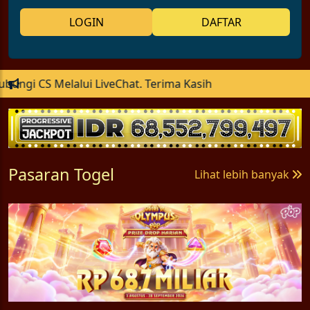
LOGIN
DAFTAR
elalui LiveChat. Terima Kasih
Pasaran Togel
Lihat lebih banyak