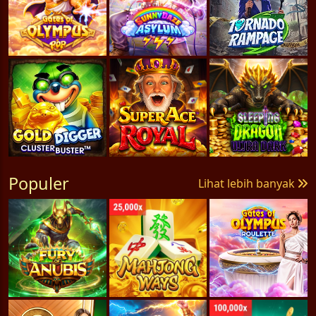
Populer
Lihat lebih banyak