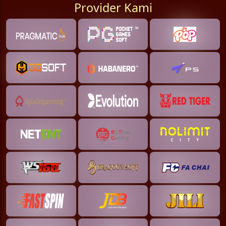
Provider Kami